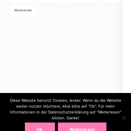
Wochenende
Diese Website benutzt Cookies, lecker. Wenn du die Website
weiter nutzen möchtest, klick bitte auf "Ok". Für mehr
Informationen in der Datenschutzerklärung auf "Weiterlesen"
Copyright © 2026
mamasbusiness.de
klicken. Danke!
.
Elegant Pink
Developed By
Rara Theme
Powered by:
WordPress
Ok.
Weiterlesen