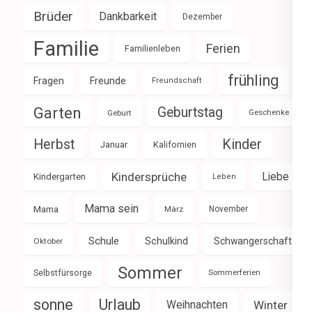
Brüder
Dankbarkeit
Dezember
Familie
Ferien
Familienleben
frühling
Fragen
Freunde
Freundschaft
Garten
Geburtstag
Geburt
Geschenke
Herbst
Kinder
Januar
Kalifornien
Kindersprüche
Liebe
Kindergarten
Leben
Mama sein
Mama
März
November
Schule
Schulkind
Schwangerschaft
Oktober
Sommer
Selbstfürsorge
Sommerferien
sonne
Urlaub
Weihnachten
Winter