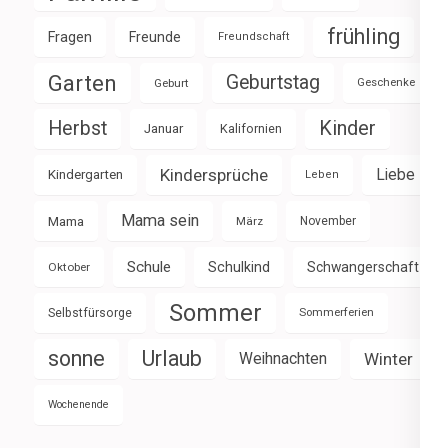
frühling
Fragen
Freunde
Freundschaft
Garten
Geburtstag
Geburt
Geschenke
Herbst
Kinder
Januar
Kalifornien
Kindersprüche
Liebe
Kindergarten
Leben
Mama sein
Mama
März
November
Schule
Schulkind
Schwangerschaft
Oktober
Sommer
Selbstfürsorge
Sommerferien
sonne
Urlaub
Weihnachten
Winter
Wochenende