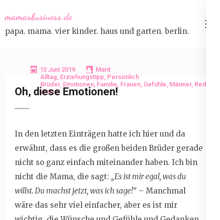
Skip
mamasbusiness.de
to
papa. mama. vier kinder. haus und garten. berlin.
content
(Press
Enter)
13 Juni 2019
Marit
Alltag
,
Erziehungstipp
,
Persönlich
Brüder
,
Emotionen
,
Familie
,
Frauen
,
Gefühle
,
Männer
,
Reden
,
Oh, diese Emotionen!
Worte
In den letzten Einträgen hatte ich hier und da
erwähnt, dass es die großen beiden Brüder gerade
nicht so ganz einfach miteinander haben. Ich bin
nicht die Mama, die sagt:
„Es ist mir egal, was du
willst. Du machst jetzt, was ich sage!“
– Manchmal
wäre das sehr viel einfacher, aber es ist mir
wichtig, die Wünsche und Gefühle und Gedanken