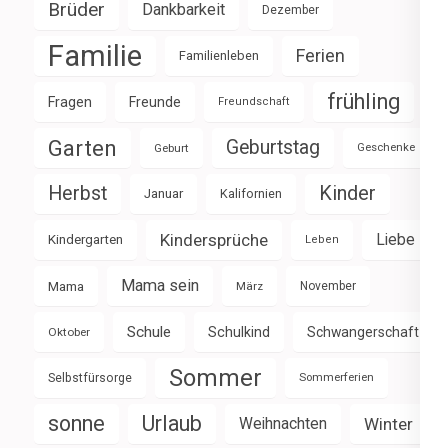
Brüder
Dankbarkeit
Dezember
Familie
Ferien
Familienleben
frühling
Fragen
Freunde
Freundschaft
Garten
Geburtstag
Geburt
Geschenke
Herbst
Kinder
Januar
Kalifornien
Kindersprüche
Liebe
Kindergarten
Leben
Mama sein
Mama
März
November
Schule
Schulkind
Schwangerschaft
Oktober
Sommer
Selbstfürsorge
Sommerferien
sonne
Urlaub
Weihnachten
Winter