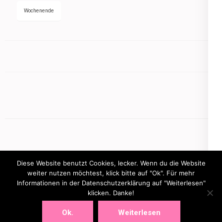
Wochenende
Diese Website benutzt Cookies, lecker. Wenn du die Website
weiter nutzen möchtest, klick bitte auf "Ok". Für mehr
Informationen in der Datenschutzerklärung auf "Weiterlesen"
Copyright © 2026
mamasbusiness.de
.
Elegant Pink
klicken. Danke!
Developed By
Rara Theme
Powered by:
WordPress
Ok.
Weiterlesen