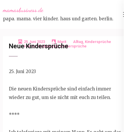
Skip
mamasbusiness.de
to
papa. mama. vier kinder. haus und garten. berlin.
content
(Press
Enter)
25 Juni 2023
Marit
Alltag
,
Kindersprüche
Neue Kindersprüche
Humor
,
Kindermund
,
Kindersprüche
25. Juni 2023
Die neuen Kindersprüche sind einfach immer
wieder zu gut, um sie nicht mit euch zu teilen.
****