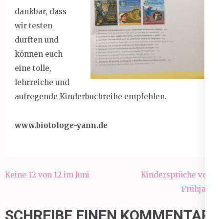
dankbar, dass
wir testen
durften und
können euch
eine tolle,
lehrreiche und
aufregende Kinderbuchreihe empfehlen.
www.biotologe-yann.de
Beitragsnavigation
Keine 12 von 12 im Juni
Kindersprüche vom
Frühjahr
SCHREIBE EINEN KOMMENTAR