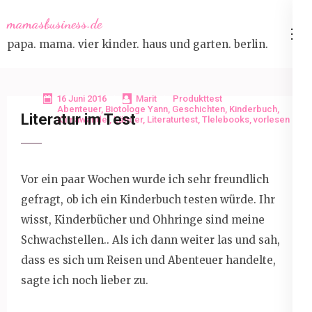
Skip
mamasbusiness.de
to
papa. mama. vier kinder. haus und garten. berlin.
content
(Press
Enter)
16 Juni 2016
Marit
Produkttest
Abenteuer
,
Biotologe Yann
,
Geschichten
,
Kinderbuch
,
Literatur im Test
Klimawandel
,
Länder
,
Literaturtest
,
Tlelebooks
,
vorlesen
Vor ein paar Wochen wurde ich sehr freundlich
gefragt, ob ich ein Kinderbuch testen würde. Ihr
wisst, Kinderbücher und Ohhringe sind meine
Schwachstellen.. Als ich dann weiter las und sah,
dass es sich um Reisen und Abenteuer handelte,
sagte ich noch lieber zu.