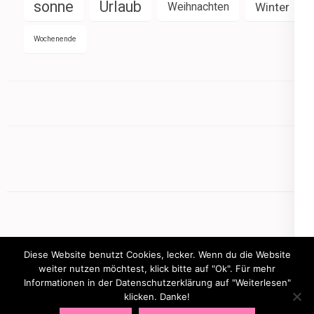
sonne
Urlaub
Weihnachten
Winter
Wochenende
Diese Website benutzt Cookies, lecker. Wenn du die Website
weiter nutzen möchtest, klick bitte auf "Ok". Für mehr
Informationen in der Datenschutzerklärung auf "Weiterlesen"
Copyright © 2026
mamasbusiness.de
.
Elegant Pink
klicken. Danke!