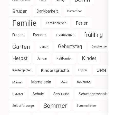
Brüder
Dankbarkeit
Dezember
Familie
Ferien
Familienleben
frühling
Fragen
Freunde
Freundschaft
Garten
Geburtstag
Geburt
Geschenke
Herbst
Kinder
Januar
Kalifornien
Kindersprüche
Liebe
Kindergarten
Leben
Mama sein
Mama
März
November
Schule
Schulkind
Schwangerschaft
Oktober
Sommer
Selbstfürsorge
Sommerferien