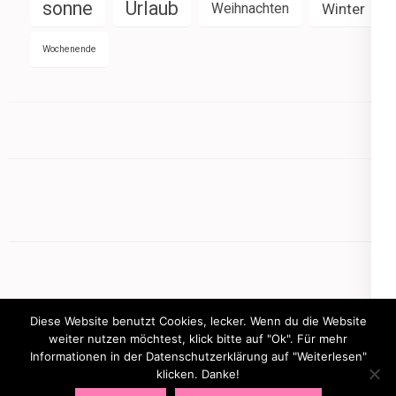
sonne
Urlaub
Weihnachten
Winter
Wochenende
Diese Website benutzt Cookies, lecker. Wenn du die Website
weiter nutzen möchtest, klick bitte auf "Ok". Für mehr
Informationen in der Datenschutzerklärung auf "Weiterlesen"
Copyright © 2026
mamasbusiness.de
.
Elegant Pink
klicken. Danke!