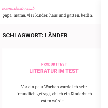
Skip
mamasbusiness.de
to
papa. mama. vier kinder. haus und garten. berlin.
content
(Press
Enter)
SCHLAGWORT:
LÄNDER
PRODUKTTEST
LITERATUR IM TEST
Vor ein paar Wochen wurde ich sehr
freundlich gefragt, ob ich ein Kinderbuch
testen würde. …