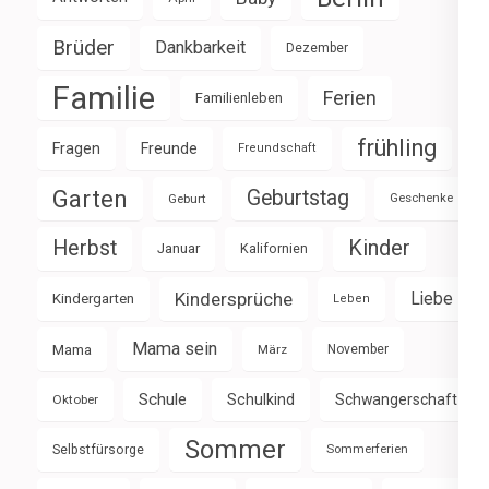
Brüder
Dankbarkeit
Dezember
Familie
Ferien
Familienleben
frühling
Fragen
Freunde
Freundschaft
Garten
Geburtstag
Geburt
Geschenke
Herbst
Kinder
Januar
Kalifornien
Kindersprüche
Liebe
Kindergarten
Leben
Mama sein
Mama
März
November
Schule
Schulkind
Schwangerschaft
Oktober
Sommer
Selbstfürsorge
Sommerferien