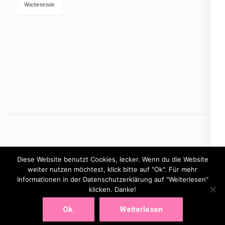
Wochenende
Diese Website benutzt Cookies, lecker. Wenn du die Website
weiter nutzen möchtest, klick bitte auf "Ok". Für mehr
Informationen in der Datenschutzerklärung auf "Weiterlesen"
Copyright © 2026
mamasbusiness.de
.
Elegant Pink
klicken. Danke!
Developed By
Rara Theme
Powered by:
WordPress
Ok.
Weiterlesen