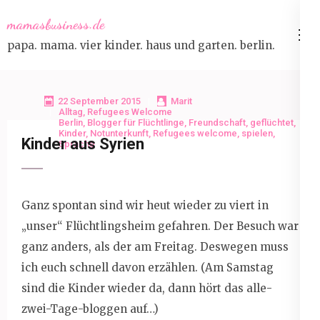
Skip
mamasbusiness.de
to
papa. mama. vier kinder. haus und garten. berlin.
content
(Press
Enter)
22 September 2015
Marit
Alltag
,
Refugees Welcome
Berlin
,
Blogger für Flüchtlinge
,
Freundschaft
,
geflüchtet
,
Kinder
,
Notunterkunft
,
Refugees welcome
,
spielen
,
Kinder aus Syrien
Sprache
Ganz spontan sind wir heut wieder zu viert in
„unser“ Flüchtlingsheim gefahren. Der Besuch war
ganz anders, als der am Freitag. Deswegen muss
ich euch schnell davon erzählen. (Am Samstag
sind die Kinder wieder da, dann hört das alle-
zwei-Tage-bloggen auf…)