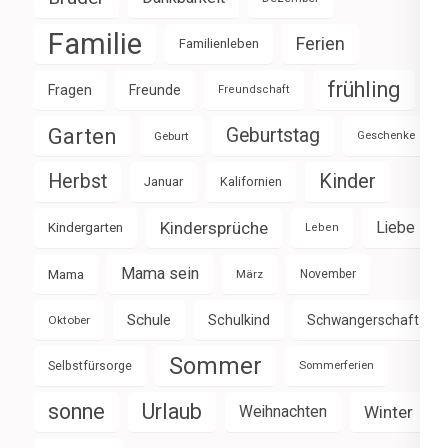
Familie
Ferien
Familienleben
frühling
Fragen
Freunde
Freundschaft
Garten
Geburtstag
Geburt
Geschenke
Herbst
Kinder
Januar
Kalifornien
Kindersprüche
Liebe
Kindergarten
Leben
Mama sein
Mama
März
November
Schule
Schulkind
Schwangerschaft
Oktober
Sommer
Selbstfürsorge
Sommerferien
sonne
Urlaub
Weihnachten
Winter