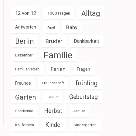
Alltag
12 von 12
1000 Fragen
Baby
Antworten
April
Berlin
Brüder
Dankbarkeit
Familie
Dezember
Ferien
Familienleben
Fragen
frühling
Freunde
Freundschaft
Garten
Geburtstag
Geburt
Herbst
Januar
Geschenke
Kinder
Kalifornien
Kindergarten