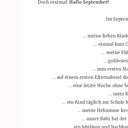
Doch erstmal:
Hallo September!
Im Septem
… meine lieben Kind
… einmal kurz 
… meine Füß
… goldenes
… zum ersten Mal
… auf einem ersten Elternabend di
… eine letzte Woche ohne S
… mein K
… ein Kind täglich zur Schule 
… meine Hebamme kenn
… unser Baby bei der
… ein Jubiläum und Nachbar