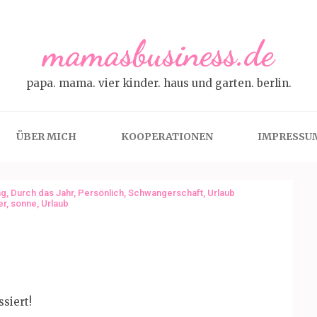
mamasbusiness.de
papa. mama. vier kinder. haus und garten. berlin.
ÜBER MICH
KOOPERATIONEN
IMPRESSU
ag
,
Durch das Jahr
,
Persönlich
,
Schwangerschaft
,
Urlaub
er
,
sonne
,
Urlaub
ssiert!