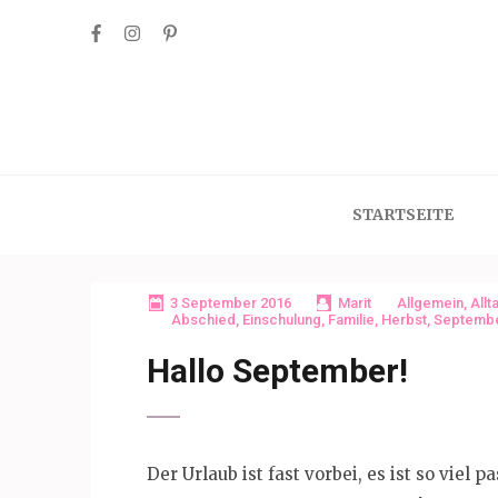
Skip
to
content
(Press
Enter)
STARTSEITE
3 September 2016
Marit
Allgemein
,
Allt
Abschied
,
Einschulung
,
Familie
,
Herbst
,
Septemb
Hallo September!
Der Urlaub ist fast vorbei, es ist so viel pa