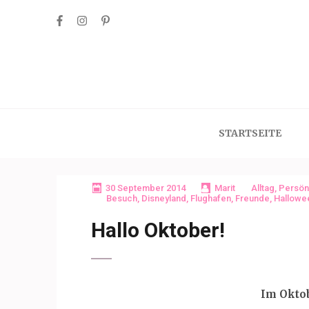
Skip
to
content
(Press
Enter)
STARTSEITE
30 September 2014
Marit
Alltag
,
Persön
Besuch
,
Disneyland
,
Flughafen
,
Freunde
,
Hallowe
Hallo Oktober!
Im Okto