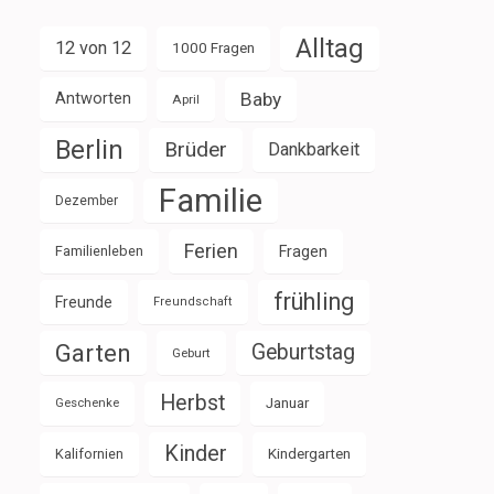
Alltag
12 von 12
1000 Fragen
Baby
Antworten
April
Berlin
Brüder
Dankbarkeit
Familie
Dezember
Ferien
Familienleben
Fragen
frühling
Freunde
Freundschaft
Garten
Geburtstag
Geburt
Herbst
Januar
Geschenke
Kinder
Kalifornien
Kindergarten