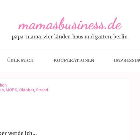
mamasbusiness.de
papa. mama. vier kinder. haus und garten. berlin.
ÜBER MICH
KOOPERATIONEN
IMPRESSU
lich
en
,
MOPS
,
Oktober
,
Strand
ber werde ich…