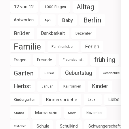
Alltag
12 von 12
1000 Fragen
Berlin
Baby
Antworten
April
Brüder
Dankbarkeit
Dezember
Familie
Ferien
Familienleben
frühling
Fragen
Freunde
Freundschaft
Garten
Geburtstag
Geburt
Geschenke
Herbst
Kinder
Januar
Kalifornien
Kindersprüche
Liebe
Kindergarten
Leben
Mama sein
Mama
März
November
Schule
Schulkind
Schwangerschaft
Oktober