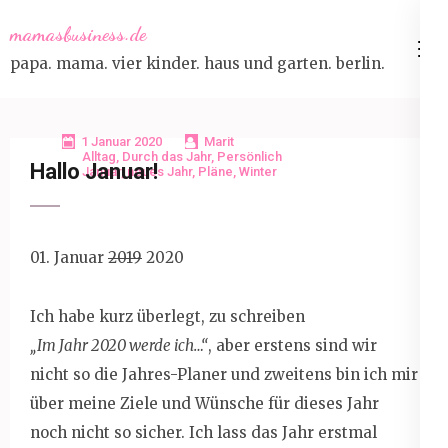
Skip
mamasbusiness.de
to
papa. mama. vier kinder. haus und garten. berlin.
content
(Press
Enter)
1 Januar 2020
Marit
Alltag
,
Durch das Jahr
,
Persönlich
Hallo Januar!
Januar
,
neues Jahr
,
Pläne
,
Winter
01. Januar
2019
2020
Ich habe kurz überlegt, zu schreiben
„Im Jahr 2020 werde ich…“
, aber erstens sind wir
nicht so die Jahres-Planer und zweitens bin ich mir
über meine Ziele und Wünsche für dieses Jahr
noch nicht so sicher. Ich lass das Jahr erstmal