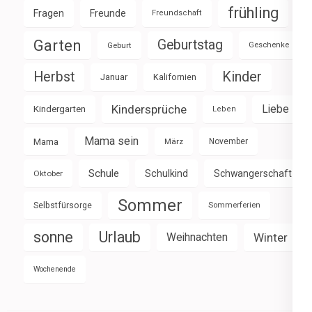
frühling
Fragen
Freunde
Freundschaft
Garten
Geburtstag
Geburt
Geschenke
Herbst
Kinder
Januar
Kalifornien
Kindersprüche
Liebe
Kindergarten
Leben
Mama sein
Mama
März
November
Schule
Schulkind
Schwangerschaft
Oktober
Sommer
Selbstfürsorge
Sommerferien
sonne
Urlaub
Weihnachten
Winter
Wochenende