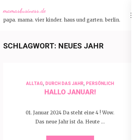
Skip
mamasbusiness.de
to
papa. mama. vier kinder. haus und garten. berlin.
content
(Press
Enter)
SCHLAGWORT:
NEUES JAHR
,
,
ALLTAG
DURCH DAS JAHR
PERSÖNLICH
HALLO JANUAR!
01. Januar 2024 Da steht eine 4 ! Wow.
Das neue Jahr ist da. Heute …