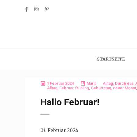
Skip
to
content
(Press
Enter)
STARTSEITE
1 Februar 2024
Marit
Alltag
,
Durch das J
Alltag
,
Februar
,
frühling
,
Geburtstag
,
neuer Monat
Hallo Februar!
01. Februar 2024