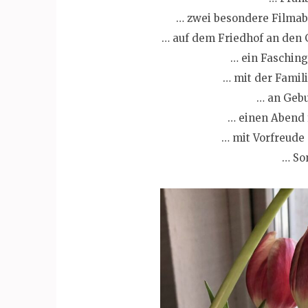
… zwei besondere Filma
… auf dem Friedhof an den 
… ein Fasching
… mit der Famil
… an Gebu
… einen Abend 
… mit Vorfreude
… So