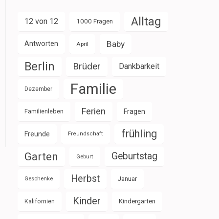
Alltag
12 von 12
1000 Fragen
Baby
Antworten
April
Berlin
Brüder
Dankbarkeit
Familie
Dezember
Ferien
Familienleben
Fragen
frühling
Freunde
Freundschaft
Garten
Geburtstag
Geburt
Herbst
Januar
Geschenke
Kinder
Kalifornien
Kindergarten