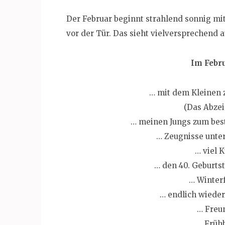
Der Februar beginnt strahlend sonnig mi
vor der Tür. Das sieht vielversprechend a
Im Febr
… mit dem Kleinen
(Das Abzeic
… meinen Jungs zum best
… Zeugnisse unter
… viel 
… den 40. Geburts
… Winterf
… endlich wieder
… Freu
… Frühb