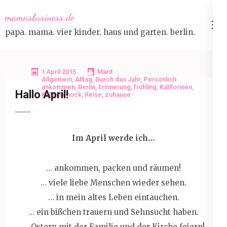
Skip
mamasbusiness.de
to
papa. mama. vier kinder. haus und garten. berlin.
content
(Press
Enter)
1 April 2015
Marit
Allgemein
,
Alltag
,
Durch das Jahr
,
Persönlich
ankommen
,
Berlin
,
Erinnerung
,
frühling
,
Kalifornien
,
Hallo April!
Kulturschock
,
Reise
,
zuhause
Im April werde ich…
… ankommen, packen und räumen!
… viele liebe Menschen wieder sehen.
… in mein altes Leben eintauchen.
… ein bißchen trauern und Sehnsucht haben.
… Ostern mit der Familie und der Kirche feiern!