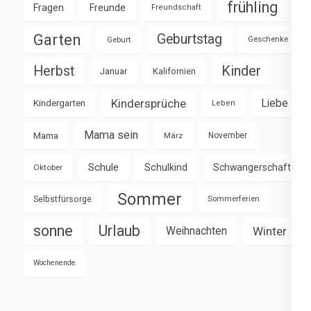
frühling
Fragen
Freunde
Freundschaft
Garten
Geburtstag
Geburt
Geschenke
Herbst
Kinder
Januar
Kalifornien
Kindersprüche
Liebe
Kindergarten
Leben
Mama sein
Mama
März
November
Schule
Schulkind
Schwangerschaft
Oktober
Sommer
Selbstfürsorge
Sommerferien
sonne
Urlaub
Weihnachten
Winter
Wochenende