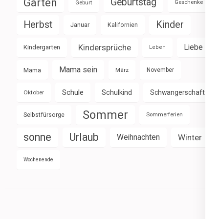
Garten
Geburtstag
Geburt
Geschenke
Herbst
Kinder
Januar
Kalifornien
Kindersprüche
Liebe
Kindergarten
Leben
Mama sein
Mama
März
November
Schule
Schulkind
Schwangerschaft
Oktober
Sommer
Selbstfürsorge
Sommerferien
sonne
Urlaub
Weihnachten
Winter
Wochenende