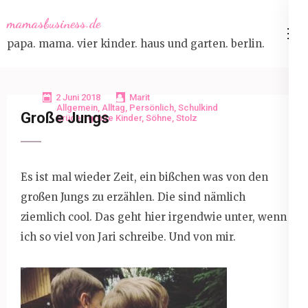
Skip
mamasbusiness.de
to
papa. mama. vier kinder. haus und garten. berlin.
content
(Press
Enter)
2 Juni 2018
Marit
Allgemein
,
Alltag
,
Persönlich
,
Schulkind
Große Jungs
Brüder
,
große Kinder
,
Söhne
,
Stolz
Es ist mal wieder Zeit, ein bißchen was von den
großen Jungs zu erzählen. Die sind nämlich
ziemlich cool. Das geht hier irgendwie unter, wenn
ich so viel von Jari schreibe. Und von mir.