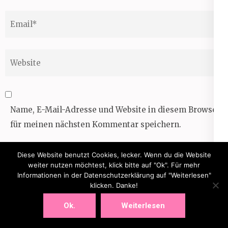
Email
*
Website
Name, E-Mail-Adresse und Website in diesem Browser
für meinen nächsten Kommentar speichern.
Ich habe die
Datenschutzerklärung
gelesen und
Diese Website benutzt Cookies, lecker. Wenn du die Website
akzeptiert.
*
weiter nutzen möchtest, klick bitte auf "Ok". Für mehr
Informationen in der Datenschutzerklärung auf "Weiterlesen"
klicken. Danke!
Ok.
Weiterlesen
Diese Website verwendet Akismet, um Spam zu