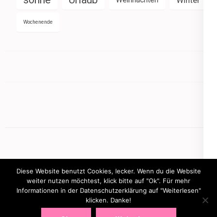
Wochenende
Diese Website benutzt Cookies, lecker. Wenn du die Website
weiter nutzen möchtest, klick bitte auf "Ok". Für mehr
Informationen in der Datenschutzerklärung auf "Weiterlesen"
Copyright © 2026
mamasbusiness.de
.
Elegant Pink
klicken. Danke!
Developed By
Rara Theme
Powered by:
WordPress