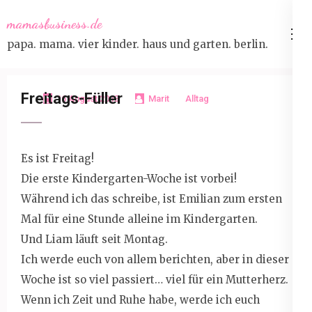
Skip
mamasbusiness.de
to
papa. mama. vier kinder. haus und garten. berlin.
content
(Press
Enter)
Freitags-Füller
16 August 2013
Marit
Alltag
Es ist Freitag!
Die erste Kindergarten-Woche ist vorbei!
Während ich das schreibe, ist Emilian zum ersten
Mal für eine Stunde alleine im Kindergarten.
Und Liam läuft seit Montag.
Ich werde euch von allem berichten, aber in dieser
Woche ist so viel passiert… viel für ein Mutterherz.
Wenn ich Zeit und Ruhe habe, werde ich euch