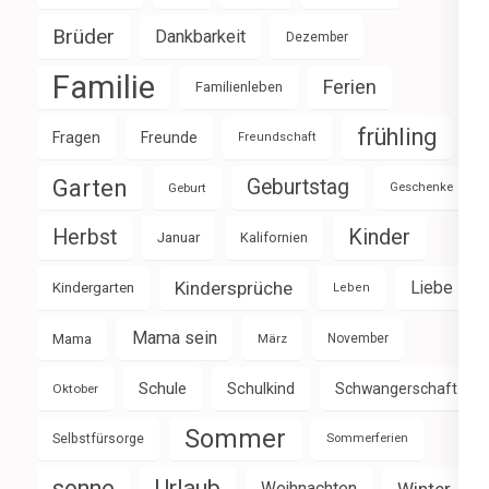
Brüder
Dankbarkeit
Dezember
Familie
Ferien
Familienleben
frühling
Fragen
Freunde
Freundschaft
Garten
Geburtstag
Geburt
Geschenke
Herbst
Kinder
Januar
Kalifornien
Kindersprüche
Liebe
Kindergarten
Leben
Mama sein
Mama
März
November
Schule
Schulkind
Schwangerschaft
Oktober
Sommer
Selbstfürsorge
Sommerferien
sonne
Urlaub
Weihnachten
Winter