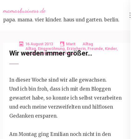
Skip
mamasbusiness.de
to
papa. mama. vier kinder. haus und garten. berlin.
content
(Press
Enter)
16 August 2013
Marit
Alltag
Alltag
,
Eingewöhnung
,
Erzieherin
,
Freunde
,
Kinder
,
Wir werden immer größer…
Kindergarten
,
Mama
,
Papa
In dieser Woche sind wir alle gewachsen.
Und ich bin froh, dass ich mit dem Bloggen
gewartet habe, so konnte ich selbst verarbeiten
und euch meine verzweifelten und hilflosen
Gedanken ersparen.
Am Montag ging Emilian noch nicht in den