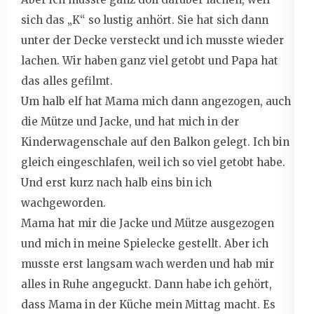
sich das „K“ so lustig anhört. Sie hat sich dann
unter der Decke versteckt und ich musste wieder
lachen. Wir haben ganz viel getobt und Papa hat
das alles gefilmt.
Um halb elf hat Mama mich dann angezogen, auch
die Mütze und Jacke, und hat mich in der
Kinderwagenschale auf den Balkon gelegt. Ich bin
gleich eingeschlafen, weil ich so viel getobt habe.
Und erst kurz nach halb eins bin ich
wachgeworden.
Mama hat mir die Jacke und Mütze ausgezogen
und mich in meine Spielecke gestellt. Aber ich
musste erst langsam wach werden und hab mir
alles in Ruhe angeguckt. Dann habe ich gehört,
dass Mama in der Küche mein Mittag macht. Es