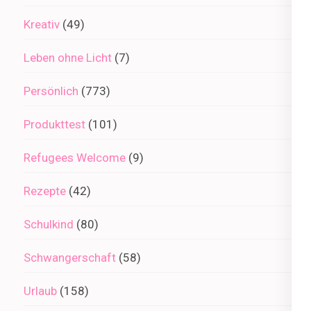
Kreativ
(49)
Leben ohne Licht
(7)
Persönlich
(773)
Produkttest
(101)
Refugees Welcome
(9)
Rezepte
(42)
Schulkind
(80)
Schwangerschaft
(58)
Urlaub
(158)