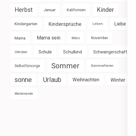
Herbst
Kinder
Januar
Kalifornien
Kindersprüche
Liebe
Kindergarten
Leben
Mama sein
Mama
März
November
Schule
Schulkind
Schwangerschaft
Oktober
Sommer
Selbstfürsorge
Sommerferien
sonne
Urlaub
Weihnachten
Winter
Wochenende