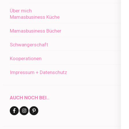
Über mich
Mamasbusiness Küche
Mamasbusiness Bücher
Schwangerschaft
Kooperationen
Impressum + Datenschutz
AUCH NOCH BEI..