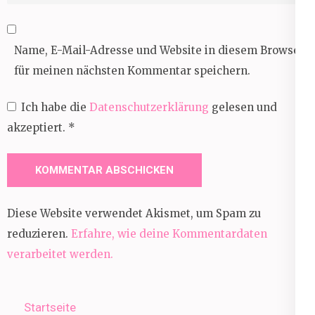
Name, E-Mail-Adresse und Website in diesem Browser
für meinen nächsten Kommentar speichern.
Ich habe die
Datenschutzerklärung
gelesen und
akzeptiert.
*
Diese Website verwendet Akismet, um Spam zu
reduzieren.
Erfahre, wie deine Kommentardaten
verarbeitet werden.
Startseite