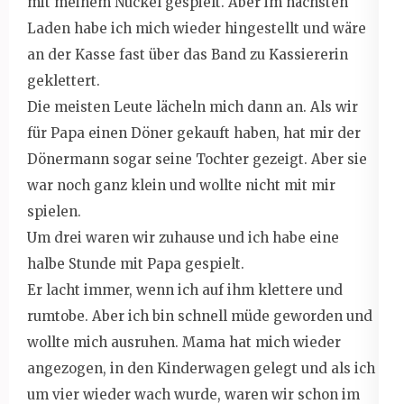
mit meinem Nuckel gespielt. Aber im nächsten
Laden habe ich mich wieder hingestellt und wäre
an der Kasse fast über das Band zu Kassiererin
geklettert.
Die meisten Leute lächeln mich dann an. Als wir
für Papa einen Döner gekauft haben, hat mir der
Dönermann sogar seine Tochter gezeigt. Aber sie
war noch ganz klein und wollte nicht mit mir
spielen.
Um drei waren wir zuhause und ich habe eine
halbe Stunde mit Papa gespielt.
Er lacht immer, wenn ich auf ihm klettere und
rumtobe. Aber ich bin schnell müde geworden und
wollte mich ausruhen. Mama hat mich wieder
angezogen, in den Kinderwagen gelegt und als ich
um vier wieder wach wurde, waren wir schon im