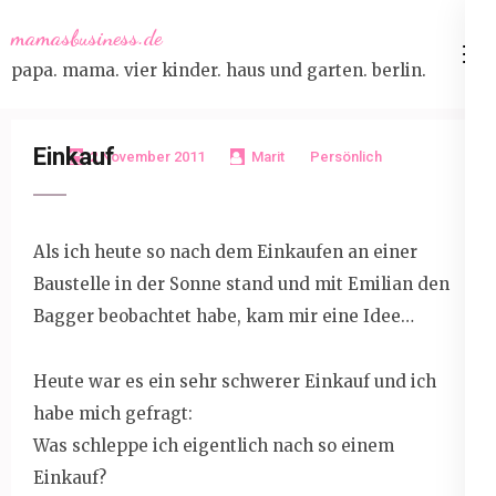
Skip
mamasbusiness.de
to
papa. mama. vier kinder. haus und garten. berlin.
content
(Press
Enter)
Einkauf
2 November 2011
Marit
Persönlich
Als ich heute so nach dem Einkaufen an einer
Baustelle in der Sonne stand und mit Emilian den
Bagger beobachtet habe, kam mir eine Idee…
Heute war es ein sehr schwerer Einkauf und ich
habe mich gefragt:
Was schleppe ich eigentlich nach so einem
Einkauf?