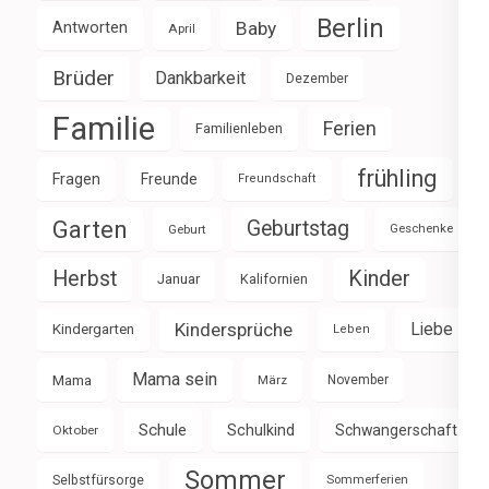
Berlin
Baby
Antworten
April
Brüder
Dankbarkeit
Dezember
Familie
Ferien
Familienleben
frühling
Fragen
Freunde
Freundschaft
Garten
Geburtstag
Geburt
Geschenke
Herbst
Kinder
Januar
Kalifornien
Kindersprüche
Liebe
Kindergarten
Leben
Mama sein
Mama
März
November
Schule
Schulkind
Schwangerschaft
Oktober
Sommer
Selbstfürsorge
Sommerferien