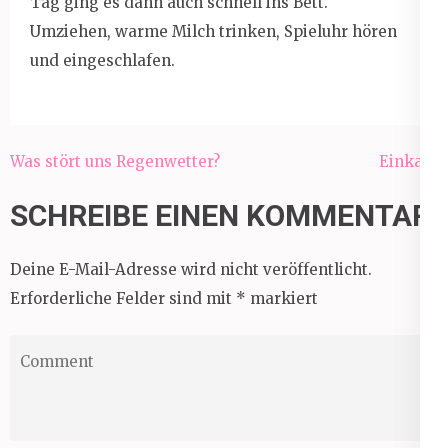
Tag ging es dann auch schnell ins Bett.
Umziehen, warme Milch trinken, Spieluhr hören
und eingeschlafen.
Beitragsnavigation
Was stört uns Regenwetter?
Einkauf
SCHREIBE EINEN KOMMENTAR
Deine E-Mail-Adresse wird nicht veröffentlicht.
Erforderliche Felder sind mit
*
markiert
Comment