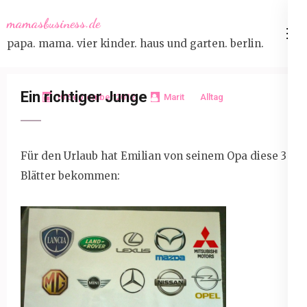
Skip
mamasbusiness.de
to
papa. mama. vier kinder. haus und garten. berlin.
content
(Press
Enter)
Ein richtiger Junge
10 September 2012
Marit
Alltag
Für den Urlaub hat Emilian von seinem Opa diese 3
Blätter bekommen: