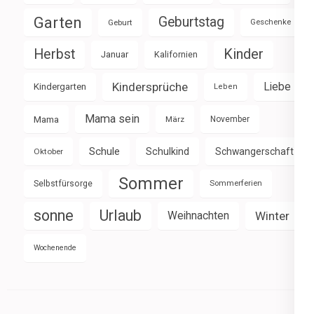
Garten
Geburtstag
Geburt
Geschenke
Herbst
Kinder
Januar
Kalifornien
Kindersprüche
Liebe
Kindergarten
Leben
Mama sein
Mama
März
November
Schule
Schulkind
Schwangerschaft
Oktober
Sommer
Selbstfürsorge
Sommerferien
sonne
Urlaub
Weihnachten
Winter
Wochenende