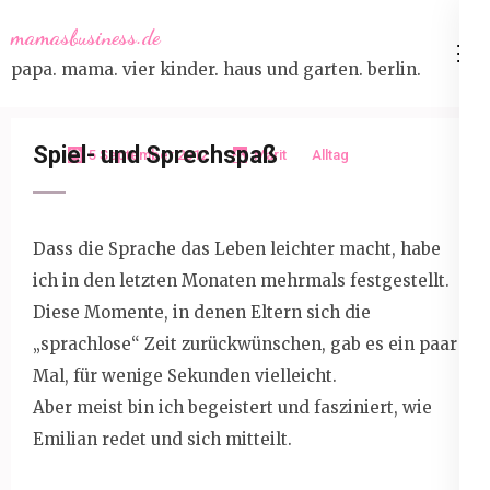
Skip
mamasbusiness.de
to
papa. mama. vier kinder. haus und garten. berlin.
content
(Press
Enter)
Spiel- und Sprechspaß
5 September 2012
Marit
Alltag
Dass die Sprache das Leben leichter macht, habe
ich in den letzten Monaten mehrmals festgestellt.
Diese Momente, in denen Eltern sich die
„sprachlose“ Zeit zurückwünschen, gab es ein paar
Mal, für wenige Sekunden vielleicht.
Aber meist bin ich begeistert und fasziniert, wie
Emilian redet und sich mitteilt.