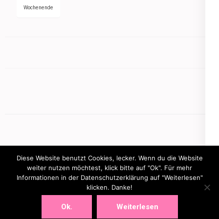
Wochenende
Diese Website benutzt Cookies, lecker. Wenn du die Website
weiter nutzen möchtest, klick bitte auf "Ok". Für mehr
Informationen in der Datenschutzerklärung auf "Weiterlesen"
Copyright © 2026
mamasbusiness.de
.
Elegant Pink
klicken. Danke!
Developed By
Rara Theme
Powered by:
WordPress
Ok.
Weiterlesen