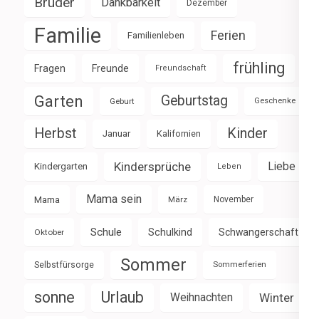
Brüder
Dankbarkeit
Dezember
Familie
Ferien
Familienleben
frühling
Fragen
Freunde
Freundschaft
Garten
Geburtstag
Geburt
Geschenke
Herbst
Kinder
Januar
Kalifornien
Kindersprüche
Liebe
Kindergarten
Leben
Mama sein
Mama
März
November
Schule
Schulkind
Schwangerschaft
Oktober
Sommer
Selbstfürsorge
Sommerferien
sonne
Urlaub
Weihnachten
Winter