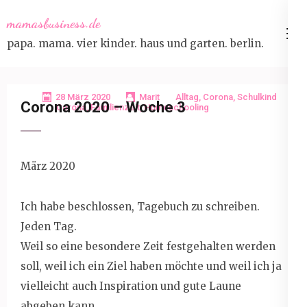
Skip
mamasbusiness.de
to
papa. mama. vier kinder. haus und garten. berlin.
content
(Press
Enter)
28 März 2020
Marit
Alltag
,
Corona
,
Schulkind
Corona 2020 – Woche 3
Corona
,
Familienzeit
,
Homeschooling
März 2020
Ich habe beschlossen, Tagebuch zu schreiben.
Jeden Tag.
Weil so eine besondere Zeit festgehalten werden
soll, weil ich ein Ziel haben möchte und weil ich ja
vielleicht auch Inspiration und gute Laune
abgeben kann.