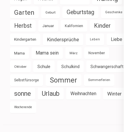
Garten
Geburtstag
Geburt
Geschenke
Herbst
Kinder
Januar
Kalifornien
Kindersprüche
Liebe
Kindergarten
Leben
Mama sein
Mama
März
November
Schule
Schulkind
Schwangerschaft
Oktober
Sommer
Selbstfürsorge
Sommerferien
sonne
Urlaub
Weihnachten
Winter
Wochenende