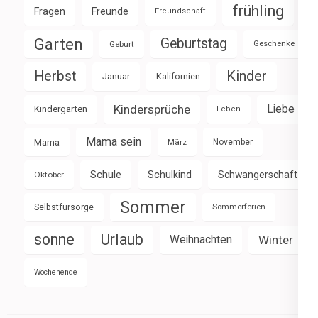
frühling
Fragen
Freunde
Freundschaft
Garten
Geburtstag
Geburt
Geschenke
Herbst
Kinder
Januar
Kalifornien
Kindersprüche
Liebe
Kindergarten
Leben
Mama sein
Mama
März
November
Schule
Schulkind
Schwangerschaft
Oktober
Sommer
Selbstfürsorge
Sommerferien
sonne
Urlaub
Weihnachten
Winter
Wochenende