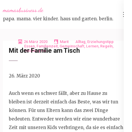
Skip
mamasbusiness.de
to
papa. mama. vier kinder. haus und garten. berlin.
content
(Press
Enter)
26 März 2020
Marit
Alltag
,
Erziehungstipp
Essen
,
Familienzeit
,
Gemeinschaft
,
Lernen
,
Regeln
,
Mit der Familie am Tisch
Tischregeln
26. März 2020
Auch wenn es schwer fällt, aber zu Hause zu
bleiben ist derzeit einfach das Beste, was wir tun
können. Für uns Eltern kann das zwei Dinge
bedeuten. Entweder werden wir eine wunderbare
Zeit mit unseren Kids verbringen, da sie es einfach