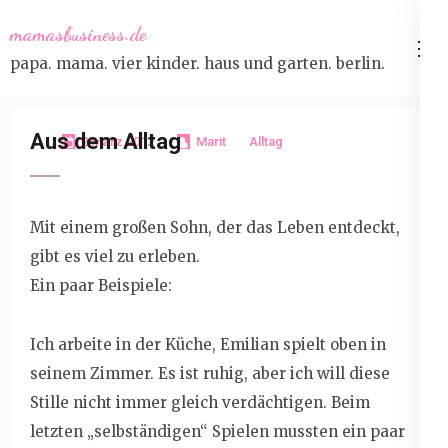
Skip
mamasbusiness.de
to
papa. mama. vier kinder. haus und garten. berlin.
content
(Press
Enter)
Aus dem Alltag
2 März 2012
Marit
Alltag
Mit einem großen Sohn, der das Leben entdeckt,
gibt es viel zu erleben.
Ein paar Beispiele:
Ich arbeite in der Küche, Emilian spielt oben in
seinem Zimmer. Es ist ruhig, aber ich will diese
Stille nicht immer gleich verdächtigen. Beim
letzten „selbständigen“ Spielen mussten ein paar