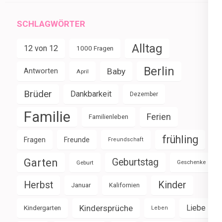
SCHLAGWÖRTER
Alltag
12 von 12
1000 Fragen
Berlin
Baby
Antworten
April
Brüder
Dankbarkeit
Dezember
Familie
Ferien
Familienleben
frühling
Fragen
Freunde
Freundschaft
Garten
Geburtstag
Geburt
Geschenke
Herbst
Kinder
Januar
Kalifornien
Kindersprüche
Liebe
Kindergarten
Leben