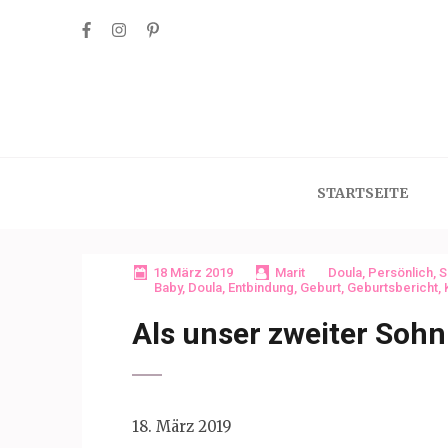
Skip
to
content
(Press
Enter)
STARTSEITE
18 März 2019
Marit
Doula
,
Persönlich
,
S
Baby
,
Doula
,
Entbindung
,
Geburt
,
Geburtsbericht
,
Als unser zweiter Sohn
18. März 2019