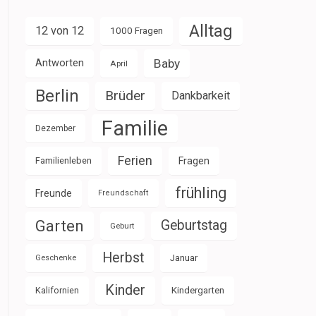
Alltag
12 von 12
1000 Fragen
Baby
Antworten
April
Berlin
Brüder
Dankbarkeit
Familie
Dezember
Ferien
Familienleben
Fragen
frühling
Freunde
Freundschaft
Garten
Geburtstag
Geburt
Herbst
Januar
Geschenke
Kinder
Kalifornien
Kindergarten