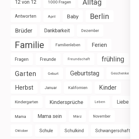
Alltag
12 von 12
1000 Fragen
Berlin
Baby
Antworten
April
Brüder
Dankbarkeit
Dezember
Familie
Ferien
Familienleben
frühling
Fragen
Freunde
Freundschaft
Garten
Geburtstag
Geburt
Geschenke
Herbst
Kinder
Januar
Kalifornien
Kindersprüche
Liebe
Kindergarten
Leben
Mama sein
Mama
März
November
Schule
Schulkind
Schwangerschaft
Oktober