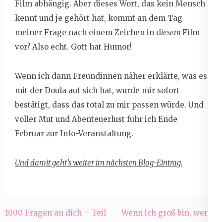
Film abhängig. Aber dieses Wort, das kein Mensch
kennt und je gehört hat, kommt an dem Tag
meiner Frage nach einem Zeichen in d
iesem
Film
vor? Also echt. Gott hat Humor!
Wenn ich dann Freundinnen näher erklärte, was es
mit der Doula auf sich hat, wurde mir sofort
bestätigt, dass das total zu mir passen würde. Und
voller Mut und Abenteuerlust fuhr ich Ende
Februar zur Info-Veranstaltung.
Und damit geht’s weiter im nächsten Blog-Eintrag.
Beitragsnavigation
1000 Fragen an dich – Teil
Wenn ich groß bin, werde