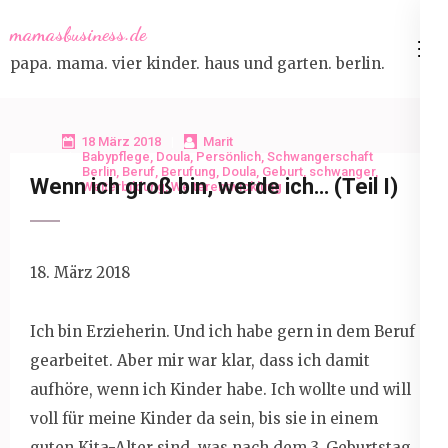
Skip
mamasbusiness.de
to
papa. mama. vier kinder. haus und garten. berlin.
content
(Press
Enter)
18 März 2018
Marit
Babypflege
,
Doula
,
Persönlich
,
Schwangerschaft
Berlin
,
Beruf
,
Berufung
,
Doula
,
Geburt
,
schwanger
,
Wenn ich groß bin, werde ich… (Teil I)
Weiterbildung
,
Weiterentwicklung
18. März 2018
Ich bin Erzieherin. Und ich habe gern in dem Beruf
gearbeitet. Aber mir war klar, dass ich damit
aufhöre, wenn ich Kinder habe. Ich wollte und will
voll für meine Kinder da sein, bis sie in einem
guten Kita-Alter sind, was nach dem 3. Geburtstag