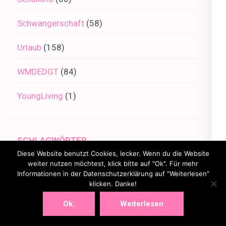
Schwangerschaft
(58)
Urlaub
(158)
WMDEDGT
(84)
YoungLiving
(1)
SCHLAGWÖRTER
Diese Website benutzt Cookies, lecker. Wenn du die Website
Alltag
weiter nutzen möchtest, klick bitte auf "Ok". Für mehr
12 von 12
1000 Fragen
Informationen in der Datenschutzerklärung auf "Weiterlesen"
klicken. Danke!
Berlin
Baby
Antworten
April
Ok.
Weiterlesen
Brüder
Dankbarkeit
Dezember