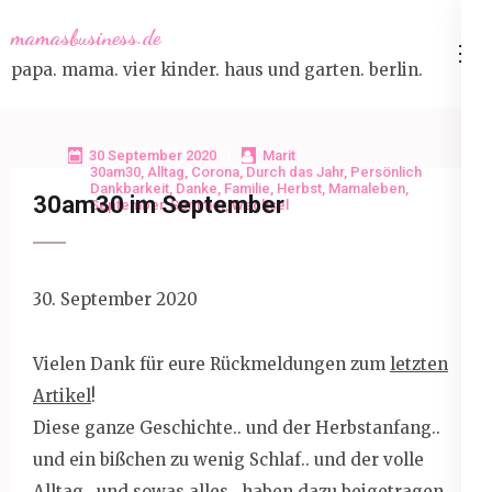
Skip
mamasbusiness.de
to
papa. mama. vier kinder. haus und garten. berlin.
content
(Press
Enter)
30 September 2020
Marit
30am30
,
Alltag
,
Corona
,
Durch das Jahr
,
Persönlich
Dankbarkeit
,
Danke
,
Familie
,
Herbst
,
Mamaleben
,
30am30 im September
September
,
Sommer
,
Wechsel
30. September 2020
Vielen Dank für eure Rückmeldungen zum
letzten
Artikel
!
Diese ganze Geschichte.. und der Herbstanfang..
und ein bißchen zu wenig Schlaf.. und der volle
Alltag.. und sowas alles.. haben dazu beigetragen,