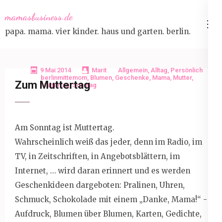
Skip
mamasbusiness.de
to
papa. mama. vier kinder. haus und garten. berlin.
content
(Press
Enter)
9 Mai 2014
Marit
Allgemein
,
Alltag
,
Persönlich
berlinmittemom
,
Blumen
,
Geschenke
,
Mama
,
Mutter
,
Zum Muttertag
Muttertag
,
Sonntag
Am Sonntag ist Muttertag.
Wahrscheinlich weiß das jeder, denn im Radio, im
TV, in Zeitschriften, in Angebotsblättern, im
Internet, … wird daran erinnert und es werden
Geschenkideen dargeboten: Pralinen, Uhren,
Schmuck, Schokolade mit einem „Danke, Mama!“ -
Aufdruck, Blumen über Blumen, Karten, Gedichte,