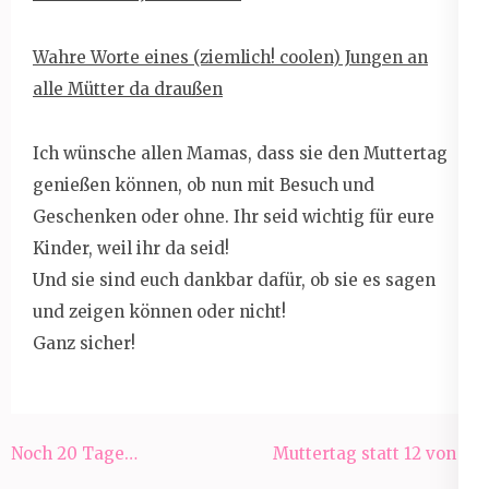
Wahre Worte eines (ziemlich! coolen) Jungen an
alle Mütter da draußen
Ich wünsche allen Mamas, dass sie den Muttertag
genießen können, ob nun mit Besuch und
Geschenken oder ohne. Ihr seid wichtig für eure
Kinder, weil ihr da seid!
Und sie sind euch dankbar dafür, ob sie es sagen
und zeigen können oder nicht!
Ganz sicher!
Beitragsnavigation
Noch 20 Tage…
Muttertag statt 12 von 12