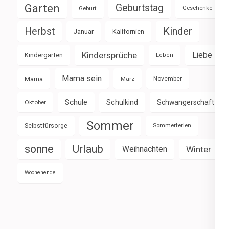
Garten
Geburtstag
Geburt
Geschenke
Herbst
Kinder
Januar
Kalifornien
Kindersprüche
Liebe
Kindergarten
Leben
Mama sein
Mama
März
November
Schule
Schulkind
Schwangerschaft
Oktober
Sommer
Selbstfürsorge
Sommerferien
sonne
Urlaub
Weihnachten
Winter
Wochenende