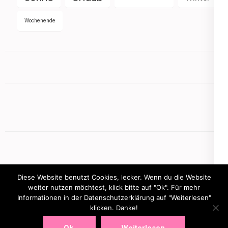
Wochenende
Diese Website benutzt Cookies, lecker. Wenn du die Website
weiter nutzen möchtest, klick bitte auf "Ok". Für mehr
Informationen in der Datenschutzerklärung auf "Weiterlesen"
Copyright © 2026
mamasbusiness.de
klicken. Danke!
.
Elegant Pink
Developed By
Rara Theme
Powered by:
WordPress