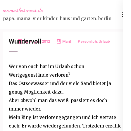
Skip
mamasbusiness.de
to
papa. mama. vier kinder. haus und garten. berlin.
content
(Press
Enter)
Wundervoll
22 August 2012
Marit
Persönlich
,
Urlaub
Wer von euch hat im Urlaub schon
Wertgegenstände verloren?
Das Ostseewasser und der viele Sand bietet ja
genug Möglichkeit dazu.
Aber obwohl man das weiß, passiert es doch
immer wieder.
Mein Ring ist verlorengegangen und ich verrate
euch: Er wurde wiedergefunden. Trotzdem erzähle