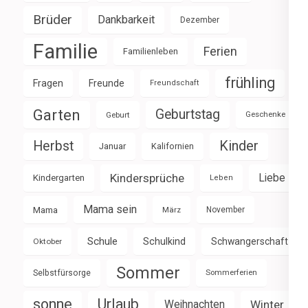
Brüder
Dankbarkeit
Dezember
Familie
Ferien
Familienleben
frühling
Fragen
Freunde
Freundschaft
Garten
Geburtstag
Geburt
Geschenke
Herbst
Kinder
Januar
Kalifornien
Kindersprüche
Liebe
Kindergarten
Leben
Mama sein
Mama
März
November
Schule
Schulkind
Schwangerschaft
Oktober
Sommer
Selbstfürsorge
Sommerferien
sonne
Urlaub
Weihnachten
Winter