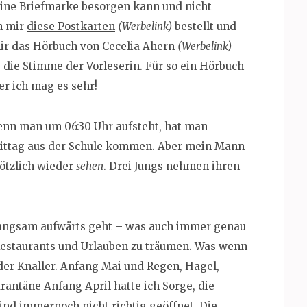
eine Briefmarke besorgen kann und nicht
h mir
diese Postkarten
(Werbelink)
bestellt und
mir
das Hörbuch von Cecelia Ahern
(Werbelink)
be die Stimme der Vorleserin. Für so ein Hörbuch
r ich mag es sehr!
Wenn man um 06:30 Uhr aufsteht, hat man
 Mittag aus der Schule kommen. Aber mein Mann
lötzlich wieder
sehen
. Drei Jungs nehmen ihren
 langsam aufwärts geht – was auch immer genau
 Restaurants und Urlauben zu träumen. Was wenn
l der Knaller. Anfang Mai und Regen, Hagel,
rantäne Anfang April hatte ich Sorge, die
sind immernoch nicht richtig geöffnet. Die