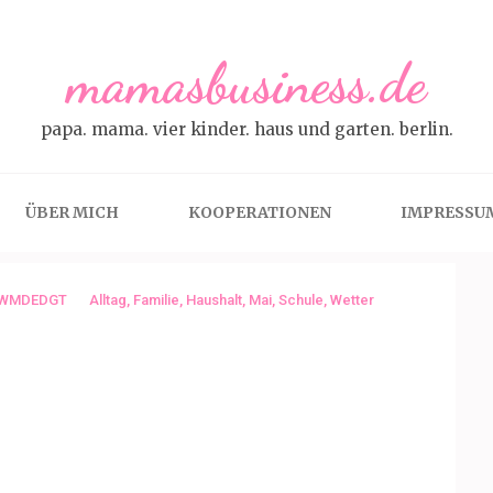
mamasbusiness.de
papa. mama. vier kinder. haus und garten. berlin.
ÜBER MICH
KOOPERATIONEN
IMPRESSU
WMDEDGT
Alltag
,
Familie
,
Haushalt
,
Mai
,
Schule
,
Wetter