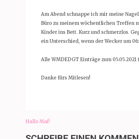
Am Abend schnappe ich mir meine Nagell
Büro zu meinem wöchentlichen Treffen m
Kinder ins Bett. Kurz und schmerzlos. Geg
ein Unterschied, wenn der Wecker um 06:3
Alle WMDEDGT Einträge zum 05.05.2021 f
Danke fürs Mitlesen!
Beitragsnavigation
Hallo Mai!
SCHREIBE EINEN KOMME