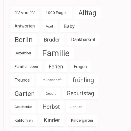
Alltag
12 von 12
1000 Fragen
Baby
Antworten
April
Berlin
Brüder
Dankbarkeit
Familie
Dezember
Ferien
Familienleben
Fragen
frühling
Freunde
Freundschaft
Garten
Geburtstag
Geburt
Herbst
Januar
Geschenke
Kinder
Kalifornien
Kindergarten