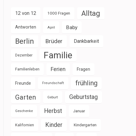
Alltag
12 von 12
1000 Fragen
Baby
Antworten
April
Berlin
Brüder
Dankbarkeit
Familie
Dezember
Ferien
Familienleben
Fragen
frühling
Freunde
Freundschaft
Garten
Geburtstag
Geburt
Herbst
Januar
Geschenke
Kinder
Kalifornien
Kindergarten