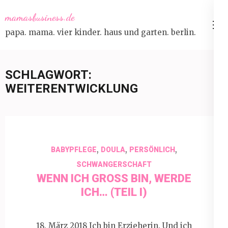
Skip
mamasbusiness.de
to
papa. mama. vier kinder. haus und garten. berlin.
content
(Press
Enter)
SCHLAGWORT:
WEITERENTWICKLUNG
,
,
,
BABYPFLEGE
DOULA
PERSÖNLICH
SCHWANGERSCHAFT
WENN ICH GROSS BIN, WERDE I
CH… (TEIL I)
18. März 2018 Ich bin Erzieherin. Und ich