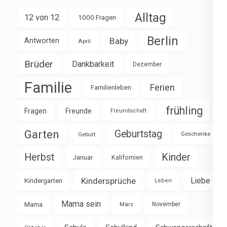
Alltag
12 von 12
1000 Fragen
Berlin
Baby
Antworten
April
Brüder
Dankbarkeit
Dezember
Familie
Ferien
Familienleben
frühling
Fragen
Freunde
Freundschaft
Garten
Geburtstag
Geburt
Geschenke
Herbst
Kinder
Januar
Kalifornien
Kindersprüche
Liebe
Kindergarten
Leben
Mama sein
Mama
März
November