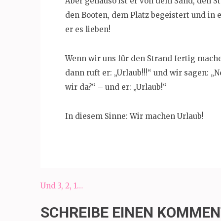
Aber genauso ist er von dem Sand, den S
den Booten, dem Platz begeistert und in
er es lieben!
Wenn wir uns für den Strand fertig machen
dann ruft er: „Urlaub!!!“ und wir sagen:
wir da?“ – und er: „Urlaub!“
In diesem Sinne: Wir machen Urlaub!
Beitragsnavigation
Und 3, 2, 1…
SCHREIBE EINEN KOMME