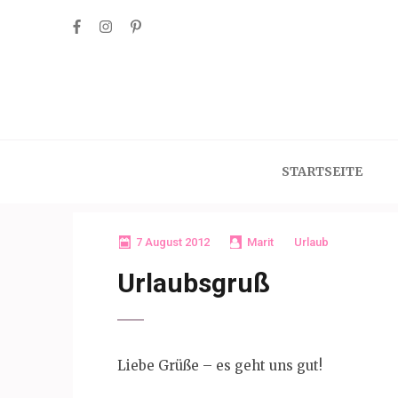
Skip
to
content
(Press
Enter)
STARTSEITE
7 August 2012
Marit
Urlaub
Urlaubsgruß
Liebe Grüße – es geht uns gut!