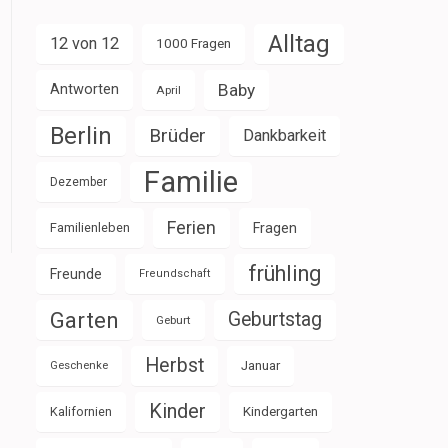
Alltag
12 von 12
1000 Fragen
Baby
Antworten
April
Berlin
Brüder
Dankbarkeit
Familie
Dezember
Ferien
Familienleben
Fragen
frühling
Freunde
Freundschaft
Garten
Geburtstag
Geburt
Herbst
Januar
Geschenke
Kinder
Kalifornien
Kindergarten