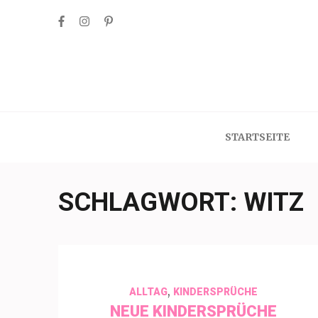
Skip
to
content
(Press
Enter)
STARTSEITE
SCHLAGWORT:
WITZ
,
ALLTAG
KINDERSPRÜCHE
NEUE KINDERSPRÜCHE