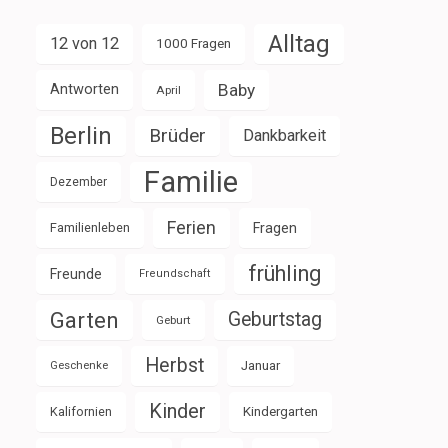
Alltag
12 von 12
1000 Fragen
Baby
Antworten
April
Berlin
Brüder
Dankbarkeit
Familie
Dezember
Ferien
Familienleben
Fragen
frühling
Freunde
Freundschaft
Garten
Geburtstag
Geburt
Herbst
Januar
Geschenke
Kinder
Kalifornien
Kindergarten