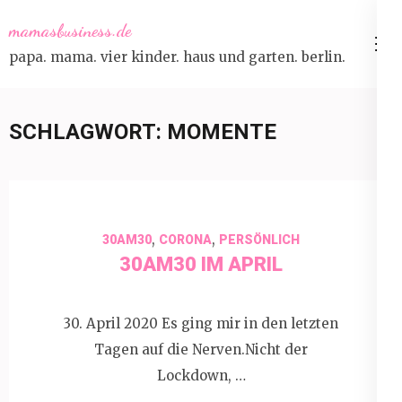
Skip
mamasbusiness.de
to
papa. mama. vier kinder. haus und garten. berlin.
content
(Press
Enter)
SCHLAGWORT:
MOMENTE
,
,
30AM30
CORONA
PERSÖNLICH
30AM30 IM APRIL
30. April 2020 Es ging mir in den letzten
Tagen auf die Nerven.Nicht der
Lockdown, …