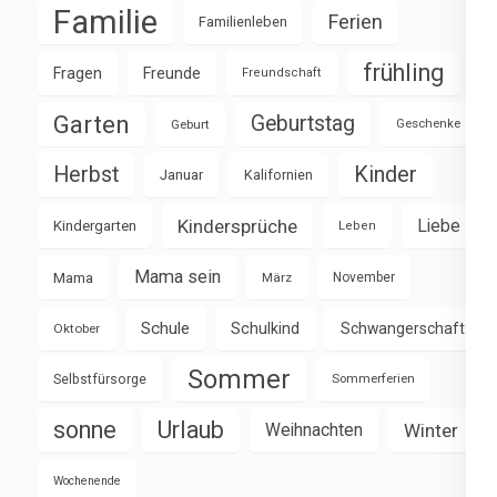
Familie
Ferien
Familienleben
frühling
Fragen
Freunde
Freundschaft
Garten
Geburtstag
Geburt
Geschenke
Herbst
Kinder
Januar
Kalifornien
Kindersprüche
Liebe
Kindergarten
Leben
Mama sein
Mama
März
November
Schule
Schulkind
Schwangerschaft
Oktober
Sommer
Selbstfürsorge
Sommerferien
sonne
Urlaub
Weihnachten
Winter
Wochenende