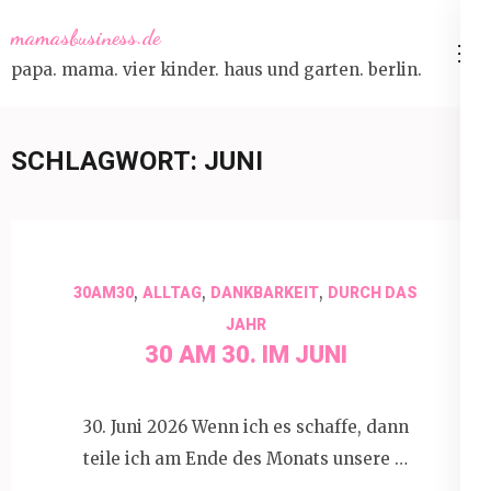
Skip
mamasbusiness.de
to
papa. mama. vier kinder. haus und garten. berlin.
content
(Press
Enter)
SCHLAGWORT:
JUNI
,
,
,
30AM30
ALLTAG
DANKBARKEIT
DURCH DAS
JAHR
30 AM 30. IM JUNI
30. Juni 2026 Wenn ich es schaffe, dann
teile ich am Ende des Monats unsere …