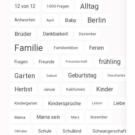
Alltag
12 von 12
1000 Fragen
Berlin
Baby
Antworten
April
Brüder
Dankbarkeit
Dezember
Familie
Ferien
Familienleben
frühling
Fragen
Freunde
Freundschaft
Garten
Geburtstag
Geburt
Geschenke
Herbst
Kinder
Januar
Kalifornien
Kindersprüche
Liebe
Kindergarten
Leben
Mama sein
Mama
März
November
Schule
Schulkind
Schwangerschaft
Oktober