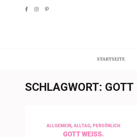
Skip
to
content
(Press
Enter)
STARTSEITE
SCHLAGWORT:
GOTT
,
,
ALLGEMEIN
ALLTAG
PERSÖNLICH
GOTT WEISS.