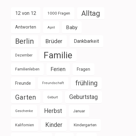
Alltag
12 von 12
1000 Fragen
Baby
Antworten
April
Berlin
Brüder
Dankbarkeit
Familie
Dezember
Ferien
Familienleben
Fragen
frühling
Freunde
Freundschaft
Garten
Geburtstag
Geburt
Herbst
Januar
Geschenke
Kinder
Kalifornien
Kindergarten