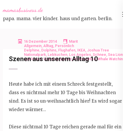
Skip
mamasbusiness.de
to
papa. mama. vier kinder. haus und garten. berlin.
content
(Press
Enter)
16 Dezember 2014
Marit
Allgemein
,
Alltag
,
Persönlich
Delphine
,
Dolphins
,
Flughafen
,
IKEA
,
Joshua Tree
Nationalpark
,
Lebkuchen
,
Los Angeles
,
Schnee
,
Sea Lions
,
Szenen aus unserem Alltag 10
Seelöwen
,
Victorias Secret
,
Weihnachten
,
Whale Watching
Heute habe ich mit einem Schreck festgestellt,
dass es nichtmal mehr 10 Tage bis Weihnachten
sind. Es ist so un-weihnachtlich hier! Es wird sogar
wieder wärmer…
Diese nichtmal 10 Tage reichen gerade mal für ein