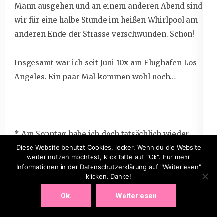
Mann ausgehen und an einem anderen Abend sind
wir für eine halbe Stunde im heißen Whirlpool am
anderen Ende der Strasse verschwunden. Schön!
Insgesamt war ich seit Juni 10x am Flughafen Los
Angeles. Ein paar Mal kommen wohl noch…
* Am Sonntag habe ich doch tatsächlich wieder
mit Shred angefangen! Der Muskelkater ist genau
Diese Website benutzt Cookies, lecker. Wenn du die Website
weiter nutzen möchtest, klick bitte auf "Ok". Für mehr
so schlimm, wie im Juni, als ich Shred entdeckt
Informationen in der Datenschutzerklärung auf "Weiterlesen"
habe. Meine Güte… Aber es tut gut. Die Übungen
klicken. Danke!
sind nicht mehr so langweilig und fordern mich
Ok.
Weiterlesen
wieder heraus. Weil wir demnächst wieder Besuch