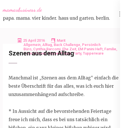
Skip
mamasbusiness.de
to
papa. mama. vier kinder. haus und garten. berlin.
content
(Press
Enter)
25 April 2016
Marit
Allgemein
,
Alltag
,
Back Challenge
,
Persönlich
Büro
,
Cynthia Barcomi
,
Ehe Zeit
,
EM Panini Heft
,
Familie
,
Szenen aus dem Alltag
French Toast
,
Manuel Neuer
,
Party
,
Tupperware
Manchmal ist „Szenen aus dem Alltag“ einfach die
beste Überschrift für das alles, was ich euch hier
unzusammenhängend aufschreibe.
* In Aussicht auf die bevorstehenden Feiertage
freue ich mich, dass es bei uns tatsächlich ein
bißchen, ein ganz kleines bißchen ruhiger wird.