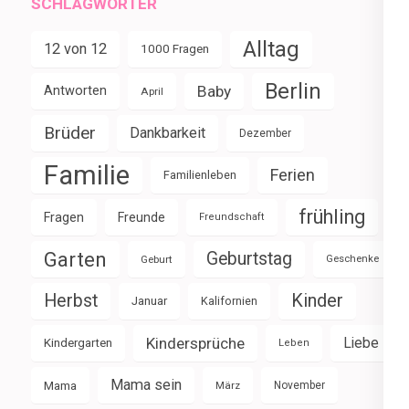
SCHLAGWÖRTER
Alltag
12 von 12
1000 Fragen
Berlin
Baby
Antworten
April
Brüder
Dankbarkeit
Dezember
Familie
Ferien
Familienleben
frühling
Fragen
Freunde
Freundschaft
Garten
Geburtstag
Geburt
Geschenke
Herbst
Kinder
Januar
Kalifornien
Kindersprüche
Liebe
Kindergarten
Leben
Mama sein
Mama
März
November