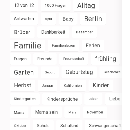
Alltag
12 von 12
1000 Fragen
Berlin
Baby
Antworten
April
Brüder
Dankbarkeit
Dezember
Familie
Ferien
Familienleben
frühling
Fragen
Freunde
Freundschaft
Garten
Geburtstag
Geburt
Geschenke
Herbst
Kinder
Januar
Kalifornien
Kindersprüche
Liebe
Kindergarten
Leben
Mama sein
Mama
März
November
Schule
Schulkind
Schwangerschaft
Oktober