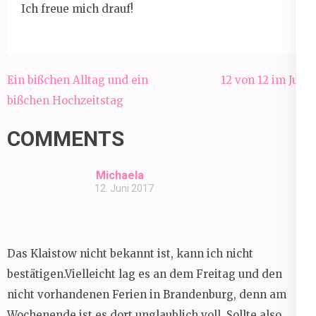
Ich freue mich drauf!
Beitragsnavigation
Ein bißchen Alltag und ein
12 von 12 im Juni
bißchen Hochzeitstag
COMMENTS
Michaela
12. Juni 2017
Das Klaistow nicht bekannt ist, kann ich nicht
bestätigen.Vielleicht lag es an dem Freitag und den
nicht vorhandenen Ferien in Brandenburg, denn am
Wochenende ist es dort unglaublich voll. Sollte also