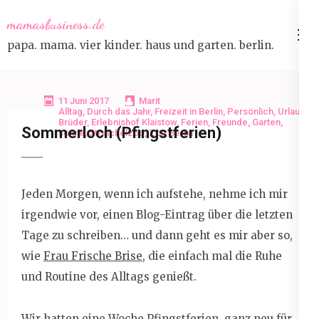
Skip
mamasbusiness.de
to
papa. mama. vier kinder. haus und garten. berlin.
content
(Press
Enter)
11 Juni 2017
Marit
Alltag
,
Durch das Jahr
,
Freizeit in Berlin
,
Persönlich
,
Urlaub
Brüder
,
Erlebnishof Klaistow
,
Ferien
,
Freunde
,
Garten
,
Sommerloch (Pfingstferien)
sonne
,
Streichelzoo
,
Zoo Berlin
Jeden Morgen, wenn ich aufstehe, nehme ich mir
irgendwie vor, einen Blog-Eintrag über die letzten
Tage zu schreiben… und dann geht es mir aber so,
wie
Frau Frische Brise
, die einfach mal die Ruhe
und Routine des Alltags genießt.
Wir hatten eine Woche Pfingstferien, ganz neu für