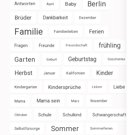
Berlin
Baby
Antworten
April
Brüder
Dankbarkeit
Dezember
Familie
Ferien
Familienleben
frühling
Fragen
Freunde
Freundschaft
Garten
Geburtstag
Geburt
Geschenke
Herbst
Kinder
Januar
Kalifornien
Kindersprüche
Liebe
Kindergarten
Leben
Mama sein
Mama
März
November
Schule
Schulkind
Schwangerschaft
Oktober
Sommer
Selbstfürsorge
Sommerferien