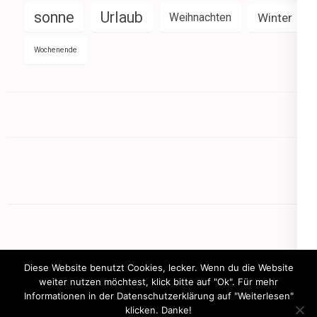
sonne
Urlaub
Weihnachten
Winter
Wochenende
Diese Website benutzt Cookies, lecker. Wenn du die Website
weiter nutzen möchtest, klick bitte auf "Ok". Für mehr
Informationen in der Datenschutzerklärung auf "Weiterlesen"
Copyright © 2026
mamasbusiness.de
.
Elegant Pink
klicken. Danke!