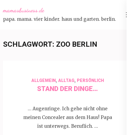
Skip
mamasbusiness.de
to
papa. mama. vier kinder. haus und garten. berlin.
content
(Press
Enter)
SCHLAGWORT:
ZOO BERLIN
,
,
ALLGEMEIN
ALLTAG
PERSÖNLICH
STAND DER DINGE…
… Augenringe. Ich gehe nicht ohne
meinen Concealer aus dem Haus! Papa
ist unterwegs. Beruflich. …