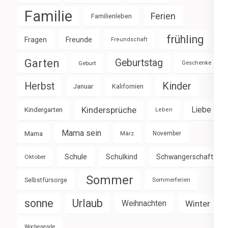
Familie
Ferien
Familienleben
frühling
Fragen
Freunde
Freundschaft
Garten
Geburtstag
Geburt
Geschenke
Herbst
Kinder
Januar
Kalifornien
Kindersprüche
Liebe
Kindergarten
Leben
Mama sein
Mama
März
November
Schule
Schulkind
Schwangerschaft
Oktober
Sommer
Selbstfürsorge
Sommerferien
sonne
Urlaub
Weihnachten
Winter
Wochenende