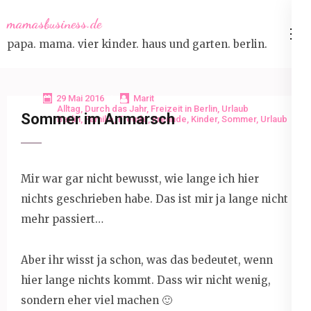
Skip
mamasbusiness.de
to
papa. mama. vier kinder. haus und garten. berlin.
content
(Press
Enter)
29 Mai 2016
Marit
Alltag
,
Durch das Jahr
,
Freizeit in Berlin
,
Urlaub
Sommer im Anmarsch
Berlin
,
Familie
,
Freude
,
Freunde
,
Kinder
,
Sommer
,
Urlaub
Mir war gar nicht bewusst, wie lange ich hier
nichts geschrieben habe. Das ist mir ja lange nicht
mehr passiert…
Aber ihr wisst ja schon, was das bedeutet, wenn
hier lange nichts kommt. Dass wir nicht wenig,
sondern eher viel machen 🙂