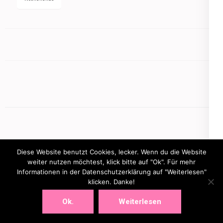
Diese Website benutzt Cookies, lecker. Wenn du die Website
weiter nutzen möchtest, klick bitte auf "Ok". Für mehr
Informationen in der Datenschutzerklärung auf "Weiterlesen"
Copyright © 2026
mamasbusiness.de
.
Elegant Pink
klicken. Danke!
Developed By
Rara Theme
Powered by:
WordPress
Ok.
Weiterlesen