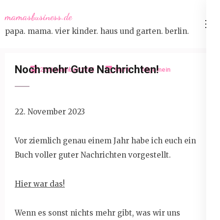
Skip
mamasbusiness.de
to
papa. mama. vier kinder. haus und garten. berlin.
content
(Press
Enter)
Noch mehr Gute Nachrichten!
22 November 2023
Marit
Allgemein
22. November 2023
Vor ziemlich genau einem Jahr habe ich euch ein
Buch voller guter Nachrichten vorgestellt.
Hier war das!
Wenn es sonst nichts mehr gibt, was wir uns