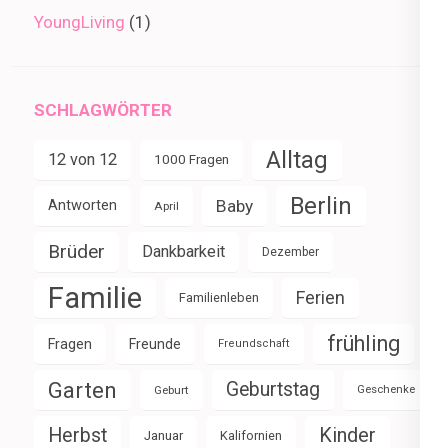
YoungLiving
(1)
SCHLAGWÖRTER
Alltag
12 von 12
1000 Fragen
Berlin
Baby
Antworten
April
Brüder
Dankbarkeit
Dezember
Familie
Ferien
Familienleben
frühling
Fragen
Freunde
Freundschaft
Garten
Geburtstag
Geburt
Geschenke
Herbst
Kinder
Januar
Kalifornien