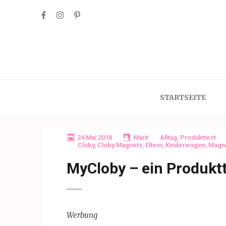
Skip
to
content
(Press
Enter)
STARTSEITE
24 Mai 2018
Marit
Alltag
,
Produkttest
Cloby
,
Cloby Magnets
,
Eltern
,
Kinderwagen
,
Magn
MyCloby – ein Produkt
Werbung