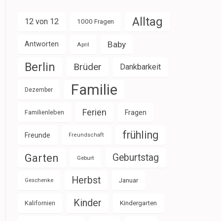
Alltag
12 von 12
1000 Fragen
Baby
Antworten
April
Berlin
Brüder
Dankbarkeit
Familie
Dezember
Ferien
Familienleben
Fragen
frühling
Freunde
Freundschaft
Garten
Geburtstag
Geburt
Herbst
Januar
Geschenke
Kinder
Kalifornien
Kindergarten