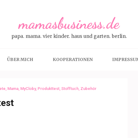
mamasbusiness.de
papa. mama. vier kinder. haus und garten. berlin.
ÜBER MICH
KOOPERATIONEN
IMPRESSU
ete
,
Mama
,
MyCloby
,
Produkttest
,
Stofftuch
,
Zubehör
test