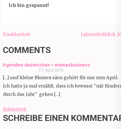
Ich bin gespannt!
Beitragsnavigation
Dankbarkeit
Jahresrückblick 2014
COMMENTS
Irgendwo dazwischen « mamasbusiness
17. April 2015
[…] und kleine Blumen säen gehört für uns zum April.
Ich hatte ja mal erzählt, dass ich bewusst “mit Kindern
durch das Jahr” gehen […]
Antworten
SCHREIBE EINEN KOMMENTAR