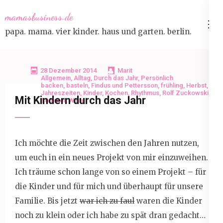
Skip
mamasbusiness.de
to
papa. mama. vier kinder. haus und garten. berlin.
content
(Press
Enter)
28 Dezember 2014
Marit
Allgemein
,
Alltag
,
Durch das Jahr
,
Persönlich
backen
,
basteln
,
Findus und Pettersson
,
frühling
,
Herbst
,
Jahreszeiten
,
Kinder
,
Kochen
,
Rhythmus
,
Rolf Zuckowski
,
Mit Kindern durch das Jahr
Sommer
,
Winter
Ich möchte die Zeit zwischen den Jahren nutzen,
um euch in ein neues Projekt von mir einzuweihen.
Ich träume schon lange von so einem Projekt – für
die Kinder und für mich und überhaupt für unsere
Familie. Bis jetzt
war ich zu faul
waren die Kinder
noch zu klein oder ich habe zu spät dran gedacht…