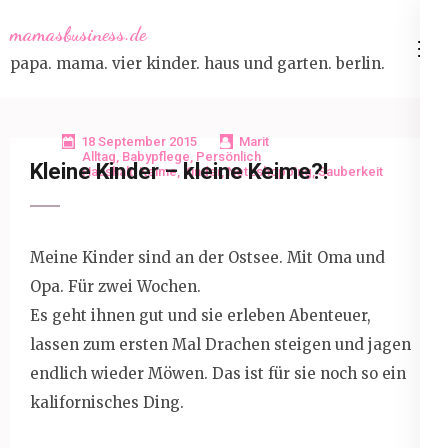
Skip
mamasbusiness.de
to
papa. mama. vier kinder. haus und garten. berlin.
content
(Press
Enter)
18 September 2015
Marit
Alltag
,
Babypflege
,
Persönlich
Kleine Kinder – kleine Keime?!
Haushalt
,
Keime
,
Kinder
,
Netzshopping
,
Sauberkeit
Meine Kinder sind an der Ostsee. Mit Oma und
Opa. Für zwei Wochen.
Es geht ihnen gut und sie erleben Abenteuer,
lassen zum ersten Mal Drachen steigen und jagen
endlich wieder Möwen. Das ist für sie noch so ein
kalifornisches Ding.