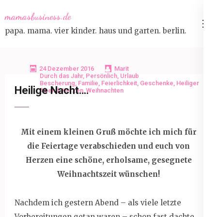
Skip
mamasbusiness.de
to
papa. mama. vier kinder. haus und garten. berlin.
content
(Press
Enter)
24 Dezember 2016
Marit
Durch das Jahr
,
Persönlich
,
Urlaub
Bescherung
,
Familie
,
Feierlichkeit
,
Geschenke
,
Heiliger
Heilige Nacht….
Abend
,
Kerzen
,
Weihnachten
Mit einem kleinen Gruß möchte ich mich für
die Feiertage verabschieden und euch von
Herzen eine schöne, erholsame, gesegnete
Weihnachtszeit wünschen!
Nachdem ich gestern Abend – als viele letzte
Vorbereitungen getan waren – schon fast dachte,