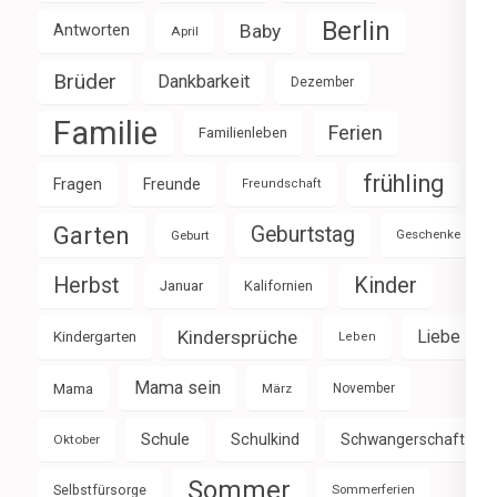
Berlin
Baby
Antworten
April
Brüder
Dankbarkeit
Dezember
Familie
Ferien
Familienleben
frühling
Fragen
Freunde
Freundschaft
Garten
Geburtstag
Geburt
Geschenke
Herbst
Kinder
Januar
Kalifornien
Kindersprüche
Liebe
Kindergarten
Leben
Mama sein
Mama
März
November
Schule
Schulkind
Schwangerschaft
Oktober
Sommer
Selbstfürsorge
Sommerferien