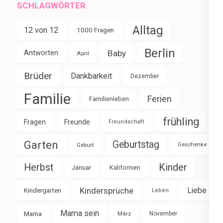
SCHLAGWÖRTER
Alltag
12 von 12
1000 Fragen
Berlin
Baby
Antworten
April
Brüder
Dankbarkeit
Dezember
Familie
Ferien
Familienleben
frühling
Fragen
Freunde
Freundschaft
Garten
Geburtstag
Geburt
Geschenke
Herbst
Kinder
Januar
Kalifornien
Kindersprüche
Liebe
Kindergarten
Leben
Mama sein
Mama
März
November