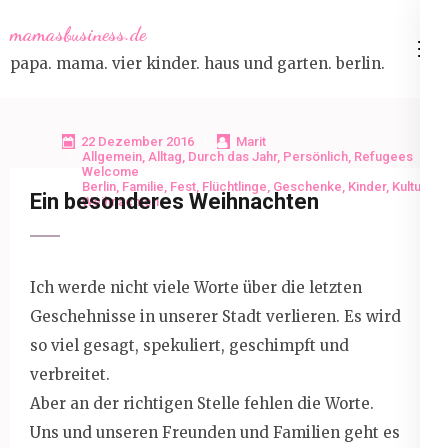
Skip
mamasbusiness.de
to
papa. mama. vier kinder. haus und garten. berlin.
content
(Press
Enter)
22 Dezember 2016
Marit
Allgemein
,
Alltag
,
Durch das Jahr
,
Persönlich
,
Refugees
Welcome
Berlin
,
Familie
,
Fest
,
Flüchtlinge
,
Geschenke
,
Kinder
,
Kultur
,
Ein besonderes Weihnachten
Weihnachten
Ich werde nicht viele Worte über die letzten
Geschehnisse in unserer Stadt verlieren. Es wird
so viel gesagt, spekuliert, geschimpft und
verbreitet.
Aber an der richtigen Stelle fehlen die Worte.
Uns und unseren Freunden und Familien geht es