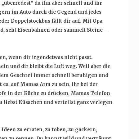
t „überredest“ du ihn aber schnell und ihr
gern im Auto durch die Gegend und jedes
der Doppelstockbus fällt dir auf. Mit Opa
rad, seht Eisenbahnen oder sammelt Steine –
en, wenn dir irgendetwas nicht passt.
in und dir bleibt die Luft weg. Weil aber die
 allem Geschrei immer schnell beruhigen und
st es, auf Mamas Arm zu sein, ihr bei der
pfe in der Küche zu drücken, Mamas Telefon
u liebst Küsschen und verteilst ganz verlegen
 Ideen zu erraten, zu toben, zu gackern,
rten zu rennen. Du kannst wild und verträumt