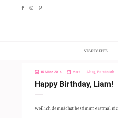
Skip
to
content
(Press
Enter)
STARTSEITE
15 März 2014
Marit
Alltag
,
Persönlich
Happy Birthday, Liam!
Weil ich demnächst bestimmt erstmal nic