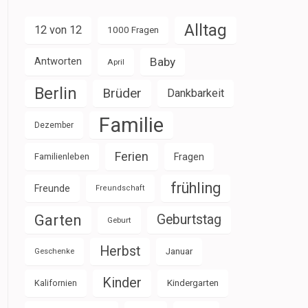
Alltag
12 von 12
1000 Fragen
Baby
Antworten
April
Berlin
Brüder
Dankbarkeit
Familie
Dezember
Ferien
Familienleben
Fragen
frühling
Freunde
Freundschaft
Garten
Geburtstag
Geburt
Herbst
Januar
Geschenke
Kinder
Kalifornien
Kindergarten